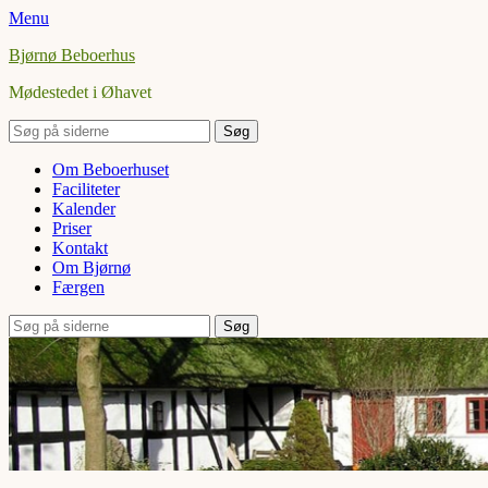
Menu
Bjørnø Beboerhus
Mødestedet i Øhavet
Søg
efter:
Facebook
Primær
Spring
Om Beboerhuset
til
Faciliteter
Menu
indhold
Kalender
Priser
Kontakt
Om Bjørnø
Færgen
Søg
Søg
efter: