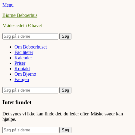
Menu
Bjørnø Beboerhus
Mødestedet i Øhavet
Søg
efter:
Facebook
Primær
Spring
Om Beboerhuset
til
Faciliteter
Menu
indhold
Kalender
Priser
Kontakt
Om Bjørnø
Færgen
Søg
Søg
efter:
Intet fundet
Det synes vi ikke kan finde det, du leder efter. Måske søger kan
hjælpe.
Søg
efter: