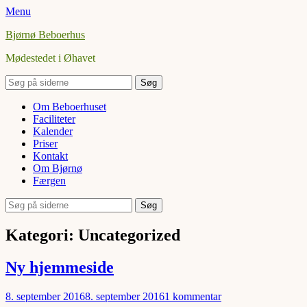
Menu
Bjørnø Beboerhus
Mødestedet i Øhavet
Søg
efter:
Facebook
Primær
Spring
Om Beboerhuset
til
Faciliteter
Menu
indhold
Kalender
Priser
Kontakt
Om Bjørnø
Færgen
Søg
Søg
efter:
Kategori:
Uncategorized
Ny hjemmeside
Udgivet
8. september 2016
8. september 2016
1 kommentar