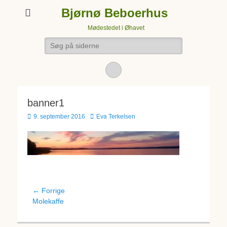
Bjørnø Beboerhus
Mødestedet i Øhavet
Søg
efter:
Facebook
banner1
Udgivet
Forfatter
9. september 2016
Eva Terkelsen
den
Indlægsnavigation
← Forrige
Forrige
Molekaffe
indlæg: