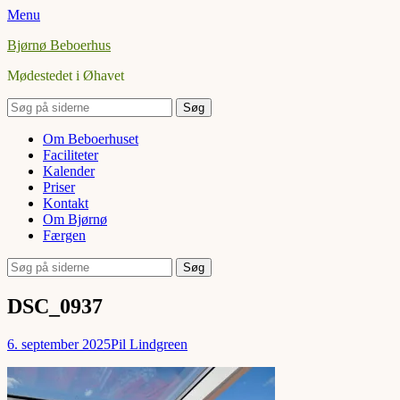
Menu
Bjørnø Beboerhus
Mødestedet i Øhavet
Søg
efter:
Facebook
Primær
Spring
Om Beboerhuset
til
Faciliteter
Menu
indhold
Kalender
Priser
Kontakt
Om Bjørnø
Færgen
Søg
Søg
efter:
DSC_0937
Udgivet
Forfatter
6. september 2025
Pil Lindgreen
den