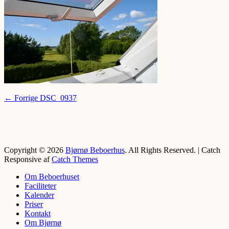
Indlægsnavigation
Forrige
← Forrige
DSC_0937
indlæg:
Copyright © 2026
Bjørnø Beboerhus
. All Rights Reserved. | Catch
Responsive af
Catch Themes
Rul
Om Beboerhuset
op
Faciliteter
Kalender
Priser
Kontakt
Om Bjørnø