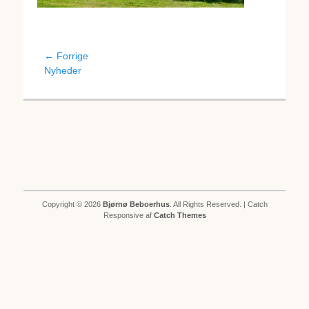
Indlægsnavigation
← Forrige
Forrige
Nyheder
indlæg:
Copyright © 2026
Bjørnø Beboerhus
. All Rights Reserved. | Catch
Responsive af
Catch Themes