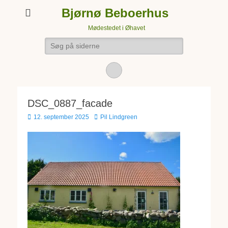
Bjørnø Beboerhus
Mødestedet i Øhavet
Søg
efter:
Facebook
DSC_0887_facade
Udgivet
Forfatter
12. september 2025
Pil Lindgreen
den