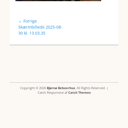
Indlægsnavigation
← Forrige
Forrige
Skærmbillede 2025-08-
indlæg:
30 kl. 13.03.35
Copyright © 2026
Bjørnø Beboerhus
. All Rights Reserved. |
Catch Responsive af
Catch Themes